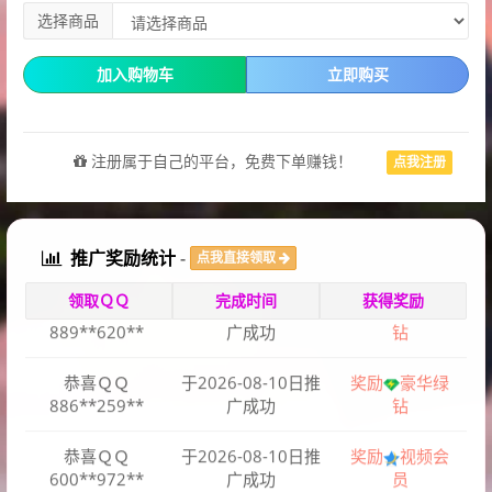
选择商品
加入购物车
立即购买
恭喜ＱＱ
于2026-08-10日推
奖励
超级会
注册属于自己的平台，免费下单赚钱！
点我注册
824**313**
广成功
员
恭喜ＱＱ
于2026-08-10日推
奖励
94365
899**683**
广成功
名片赞
推广奖励统计
-
点我直接领取
领取ＱＱ
完成时间
获得奖励
恭喜ＱＱ
于2026-08-10日推
奖励
豪华绿
889**620**
广成功
钻
恭喜ＱＱ
于2026-08-10日推
奖励
豪华绿
886**259**
广成功
钻
恭喜ＱＱ
于2026-08-10日推
奖励
视频会
600**972**
广成功
员